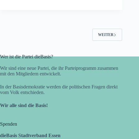
WEITER
Wer ist die Partei dieBasis?
Wir sind eine neue Partei, die ihr Parteiprogramm zusammen
mit den Mitgliedern entwickelt.
In der Basisdemokratie werden die politischen Fragen direkt
vom Volk entschieden.
Wir alle sind die Basis!
Spenden
dieBasis Stadtverband Essen